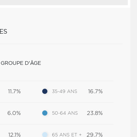
ES
 GROUPE D'ÂGE
11.7%
16.7%
35-49 ANS
6.0%
23.8%
50-64 ANS
12.1%
29.7%
65 ANS ET +