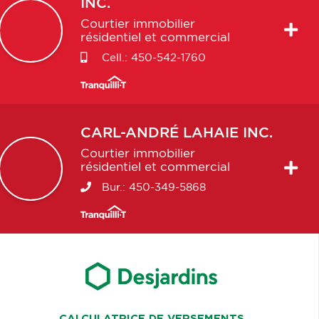
INC.
Courtier immobilier
résidentiel et commercial
Cell.:
450-542-1760
CARL-ANDRÉ
LAHAIE INC.
Courtier immobilier
résidentiel et commercial
Bur.:
450-349-5868
CALCULATRICE DE VERSEMENTS