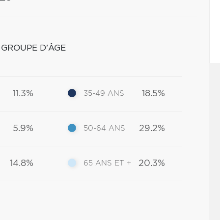
 GROUPE D'ÂGE
11.3%
18.5%
35-49 ANS
5.9%
29.2%
50-64 ANS
14.8%
20.3%
65 ANS ET +