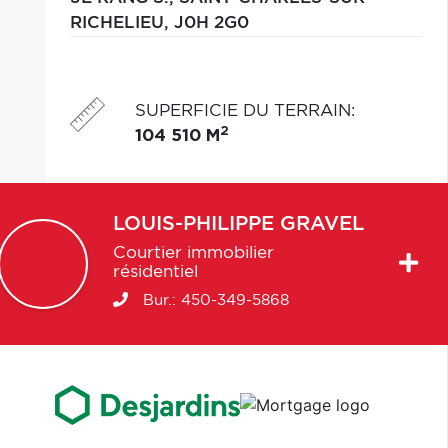
RICHELIEU,
J0H 2G0
SUPERFICIE DU TERRAIN
:
2
104 510 M
LOUIS-PHILIPPE
GRAVEL
Courtier immobilier
résidentiel
Bur.:
450-349-5868