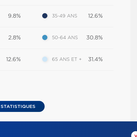
9.8%
12.6%
35-49 ANS
2.8%
30.8%
50-64 ANS
12.6%
31.4%
65 ANS ET +
 STATISTIQUES