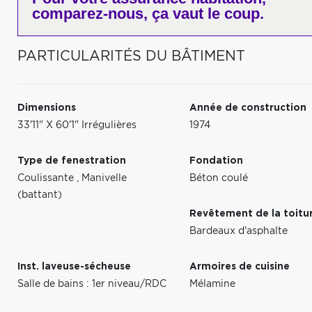
comparez-nous,
ça vaut le coup.
PARTICULARITÉS DU BÂTIMENT
Dimensions
Année de construction
33'11" X 60'1" Irrégulières
1974
Type de fenestration
Fondation
Coulissante
,
Manivelle
Béton coulé
(battant)
Revêtement de la toitu
Bardeaux d'asphalte
Inst. laveuse-sécheuse
Armoires de cuisine
Salle de bains : 1er niveau/RDC
Mélamine