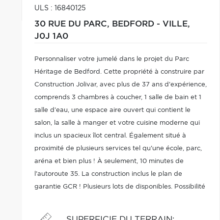
ULS : 16840125
30 RUE DU PARC,
BEDFORD - VILLE,
J0J 1A0
Personnaliser votre jumelé dans le projet du Parc
Héritage de Bedford. Cette propriété à construire par
Construction Jolivar, avec plus de 37 ans d'expérience,
comprends 3 chambres à coucher, 1 salle de bain et 1
salle d'eau, une espace aire ouvert qui contient le
salon, la salle à manger et votre cuisine moderne qui
inclus un spacieux îlot central. Également situé à
proximité de plusieurs services tel qu'une école, parc,
aréna et bien plus ! À seulement, 10 minutes de
l'autoroute 35. La construction inclus le plan de
garantie GCR ! Plusieurs lots de disponibles. Possibilité
de faire 2 ou 3 chambres à l'étage.
SUPERFICIE DU TERRAIN
: