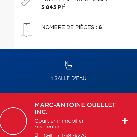
2
3 845 PI
NOMBRE DE PIÈCES
:
6
1
SALLE D'EAU
MARC-ANTOINE
OUELLET
INC.
Courtier immobilier
résidentiel
Cell.:
514-891-9270