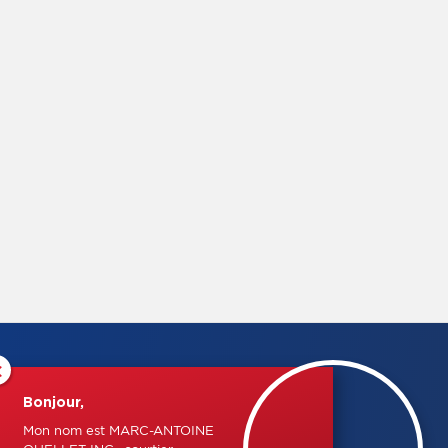
×
Bonjour,
Mon nom est MARC-ANTOINE