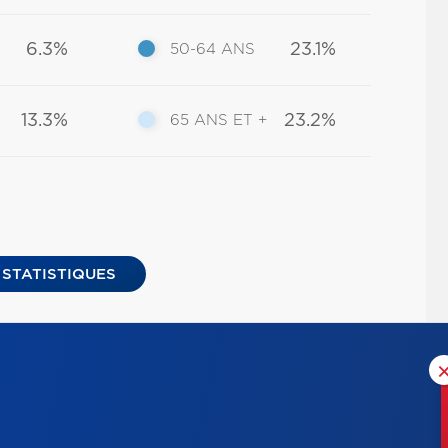
6.3%
23.1%
50-64 ANS
13.3%
23.2%
65 ANS ET +
 STATISTIQUES