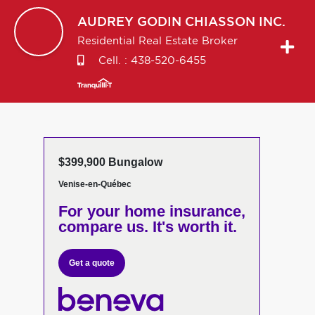
AUDREY
GODIN CHIASSON INC.
Residential Real Estate Broker
Cell. :
438-520-6455
$399,900 Bungalow
Venise-en-Québec
For your home insurance,
compare us. It's worth it.
Get a quote