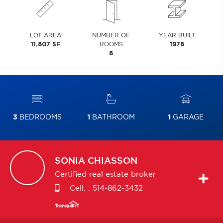
LOT AREA
NUMBER OF
YEAR BUILT
11,807 SF
ROOMS
1978
8
3
BEDROOMS
1
BATHROOM
1
GARAGE
SONIA
CHIASSON
Certified real estate broker
Cell. :
514-862-3432