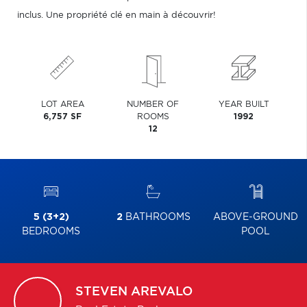
inclus. Une propriété clé en main à découvrir!
LOT AREA
NUMBER OF
YEAR BUILT
6,757 SF
ROOMS
1992
12
5 (3+2)
2
BATHROOMS
ABOVE-GROUND
BEDROOMS
POOL
STEVEN
AREVALO