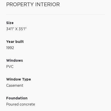
PROPERTY INTERIOR
Size
34'1" X 35'1"
Year built
1992
Windows
PVC
Window Type
Casement
Foundation
Poured concrete