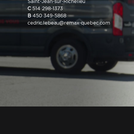
Saint-Jean-sur-Richelieu
C
514 298-1373
B
450 349-5868
cedric.lebeau@remax-quebec.com