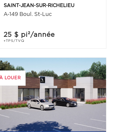
SAINT-JEAN-SUR-RICHELIEU
A-149 Boul. St-Luc
25 $
pi²/année
+TPS/TVQ
À LOUER