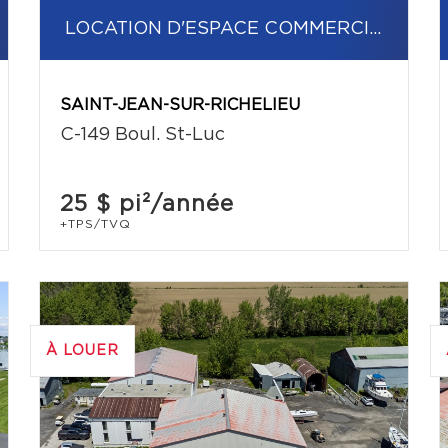
LOCATION D'ESPACE COMMERCIAL/BUREAU
SAINT-JEAN-SUR-RICHELIEU
C-149 Boul. St-Luc
25 $
pi²/année
+TPS/TVQ
À LOUER