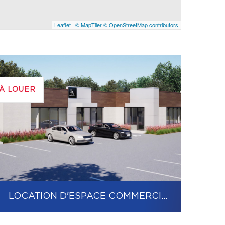
Leaflet
|
© MapTiler
© OpenStreetMap contributors
À LOUER
LOCATION D'ESPACE COMMERCIAL/BUREAU