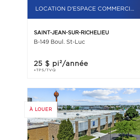
LOCATION D'ESPACE COMMERCIAL/BUREAU
SAINT-JEAN-SUR-RICHELIEU
B-149 Boul. St-Luc
25 $
pi²/année
+TPS/TVQ
À LOUER