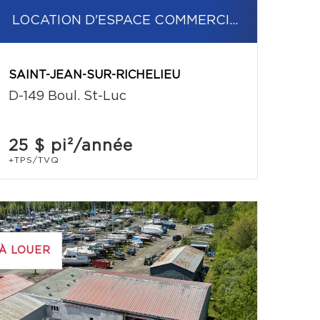
LOCATION D'ESPACE COMMERCIAL/BUREAU
SAINT-JEAN-SUR-RICHELIEU
D-149 Boul. St-Luc
25 $
pi²/année
+TPS/TVQ
À LOUER